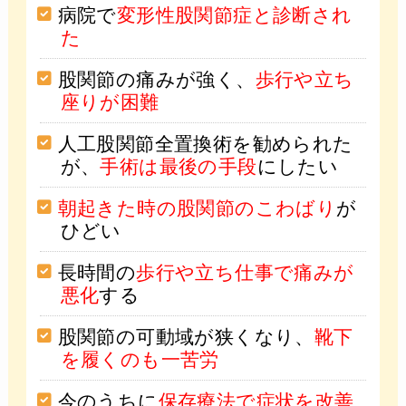
病院で
変形性股関節症と診断され
た
股関節の痛みが強く、
歩行や立ち
座りが困難
人工股関節全置換術を勧められた
が、
手術は最後の手段
にしたい
朝起きた時の股関節のこわばり
が
ひどい
長時間の
歩行や立ち仕事で痛みが
悪化
する
股関節の可動域が狭くなり、
靴下
を履くのも一苦労
今のうちに
保存療法で症状を改善